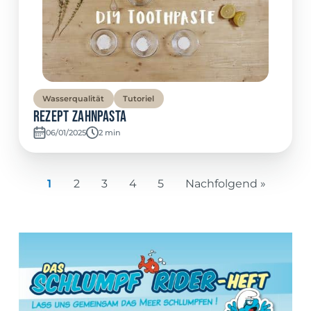
Wasserqualität
Tutoriel
Rezept Zahnpasta
06/01/2025
Temps de lecture:
2 min
1
2
3
4
5
Nachfolgend »