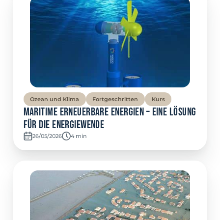
Ozean und Klima
Fortgeschritten
Kurs
Maritime erneuerbare Energien – eine Lösung
für die Energiewende
26/05/2026
Temps de lecture:
4 min