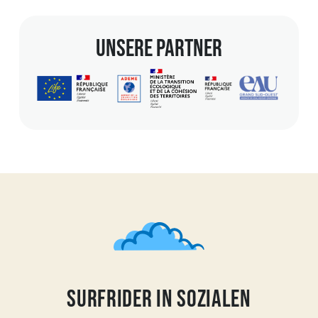
h
l
unsere Partner
surfrider in sozialen