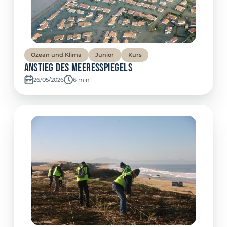
Ozean und Klima
Junior
Kurs
Anstieg des Meeresspiegels
26/05/2026
Temps de lecture:
6 min