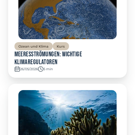
Ozean und Klima
Kurs
Meeresströmungen: Wichtige
Klimaregulatoren
26/05/2026
Temps de lecture:
5 min