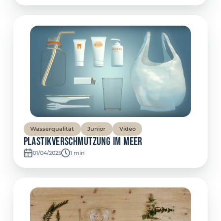
Wasserqualität
Junior
Vidéo
Plastikverschmutzung im Meer
01/04/2025
Temps de lecture:
1 min