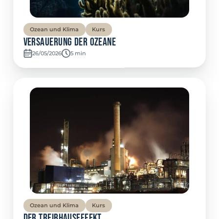
Ozean und Klima
Kurs
Versauerung der Ozeane
26/05/2026
Temps de lecture:
5 min
Ozean und Klima
Kurs
Der Treibhauseffekt