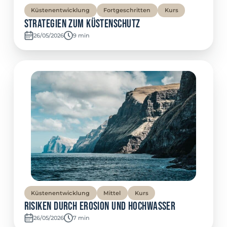
Küstenentwicklung
Fortgeschritten
Kurs
Strategien zum Küstenschutz
26/05/2026
Temps de lecture:
9 min
Küstenentwicklung
Mittel
Kurs
Risiken durch Erosion und Hochwasser
26/05/2026
Temps de lecture:
7 min