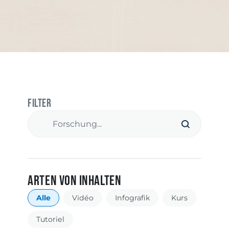
Filter
Recherches
Search content
Arten von Inhalten
Types
Alle
Vidéo
Infografik
Kurs
Tutoriel