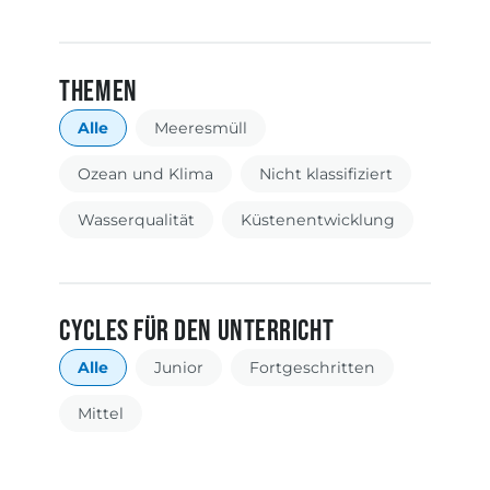
Themen
Catégories
Alle
Meeresmüll
Ozean und Klima
Nicht klassifiziert
Wasserqualität
Küstenentwicklung
CYcles für den Unterricht
Étiquettes
Alle
Junior
Fortgeschritten
Mittel