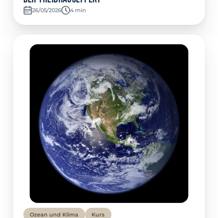
26/05/2026
Temps de lecture:
4 min
Ozean und Klima
Kurs