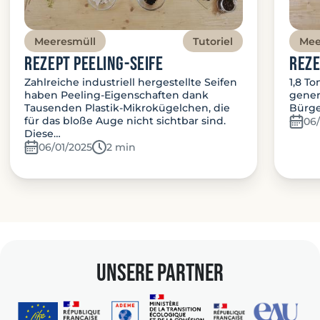
Meeresmüll
Tutoriel
Mee
Rezept Peeling-Seife
Reze
Zahlreiche industriell hergestellte Seifen
1,8 To
haben Peeling-Eigenschaften dank
gener
Tausenden Plastik-Mikrokügelchen, die
Bürge
für das bloße Auge nicht sichtbar sind.
06/
Diese…
06/01/2025
Temps de lecture:
2 min
unsere Partner