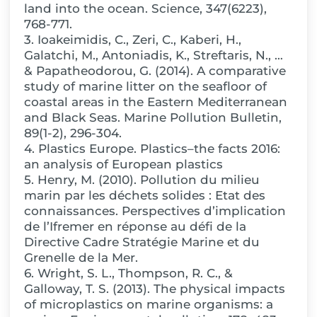
land into the ocean. Science, 347(6223),
768-771.
3. Ioakeimidis, C., Zeri, C., Kaberi, H.,
Galatchi, M., Antoniadis, K., Streftaris, N., …
& Papatheodorou, G. (2014). A comparative
study of marine litter on the seafloor of
coastal areas in the Eastern Mediterranean
and Black Seas. Marine Pollution Bulletin,
89(1-2), 296-304.
4. Plastics Europe. Plastics–the facts 2016:
an analysis of European plastics
5. Henry, M. (2010). Pollution du milieu
marin par les déchets solides : Etat des
connaissances. Perspectives d’implication
de l’Ifremer en réponse au défi de la
Directive Cadre Stratégie Marine et du
Grenelle de la Mer.
6. Wright, S. L., Thompson, R. C., &
Galloway, T. S. (2013). The physical impacts
of microplastics on marine organisms: a