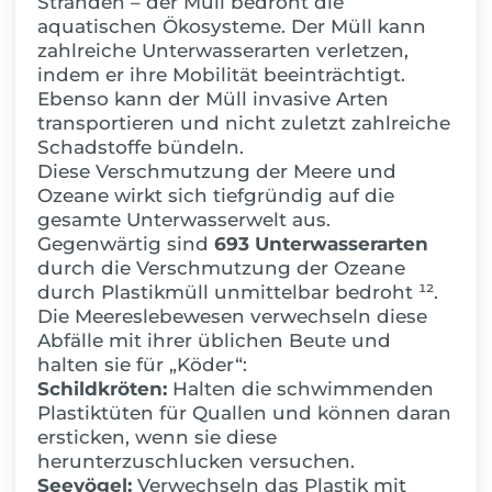
Stränden – der Müll bedroht die
aquatischen Ökosysteme. Der Müll kann
zahlreiche Unterwasserarten verletzen,
indem er ihre Mobilität beeinträchtigt.
Ebenso kann d
er Müll invasive Arten
transportieren und nicht zuletzt zahlreiche
Schadstoffe bündeln.
Diese Verschmutzung der Meere un
d
Ozeane wirkt sich tiefgründig auf die
gesamte Unterwasserwelt aus.
Gegenwärtig sind
693 Unterwasserarte
n
durch die Verschmutzung der Ozeane
durch Plastikmüll unmittelbar bedroht ¹².
Die Meereslebewesen verwechseln diese
Abfälle mit ihrer üblichen Beute und
halten sie für „Köder“:
Schildkröten:
Halten die schwimmenden
Plastiktüten für Quallen und können daran
ersticken, wenn sie diese
herunterzuschlucken versuchen.
Seevögel:
Verwechseln das Plastik mit