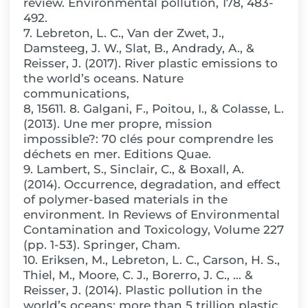
review. Environmental pollution, 178, 483-
492.
7. Lebreton, L. C., Van der Zwet, J.,
Damsteeg, J. W., Slat, B., Andrady, A., &
Reisser, J. (2017). River plastic emissions to
the world’s oceans. Nature
communications,
8, 15611. 8. Galgani, F., Poitou, I., & Colasse, L.
(2013). Une mer propre, mission
impossible?: 70 clés pour comprendre les
déchets en mer. Editions Quae.
9. Lambert, S., Sinclair, C., & Boxall, A.
(2014). Occurrence, degradation, and effect
of polymer-based materials in the
environment. In Reviews of Environmental
Contamination and Toxicology, Volume 227
(pp. 1-53). Springer, Cham.
10. Eriksen, M., Lebreton, L. C., Carson, H. S.,
Thiel, M., Moore, C. J., Borerro, J. C., … &
Reisser, J. (2014). Plastic pollution in the
world’s oceans: more than 5 trillion plastic