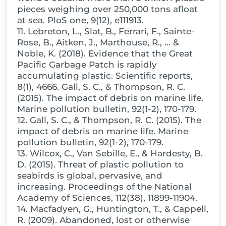
pieces weighing over 250,000 tons afloat
at sea. PloS one, 9(12), e111913.
11. Lebreton, L., Slat, B., Ferrari, F., Sainte-
Rose, B., Aitken, J., Marthouse, R., … &
Noble, K. (2018). Evidence that the Great
Pacific Garbage Patch is rapidly
accumulating plastic. Scientific reports,
8(1), 4666. Gall, S. C., & Thompson, R. C.
(2015). The impact of debris on marine life.
Marine pollution bulletin, 92(1-2), 170-179.
12. Gall, S. C., & Thompson, R. C. (2015). The
impact of debris on marine life. Marine
pollution bulletin, 92(1-2), 170-179.
13. Wilcox, C., Van Sebille, E., & Hardesty, B.
D. (2015). Threat of plastic pollution to
seabirds is global, pervasive, and
increasing. Proceedings of the National
Academy of Sciences, 112(38), 11899-11904.
14. Macfadyen, G., Huntington, T., & Cappell,
R. (2009). Abandoned, lost or otherwise