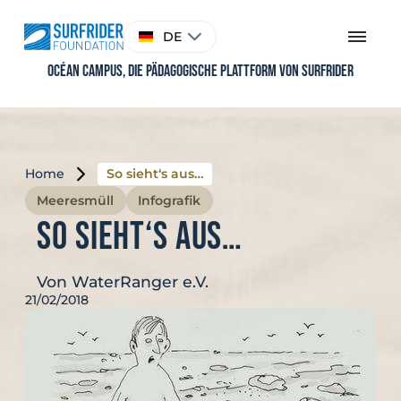
Skip
to
Sprache
DE
content
auswählen
Océan Campus, Die pädagogische Plattform von Surfrider
Home
So sieht‘s aus…
Meeresmüll
Infografik
So sieht‘s aus…
Von WaterRanger e.V.
21/02/2018