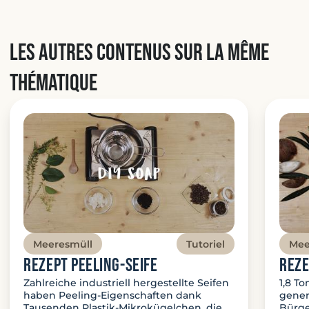
Les autres contenus sur la même
thématique
Meeresmüll
Tutoriel
Mee
Rezept Peeling-Seife
Reze
Zahlreiche industriell hergestellte Seifen
1,8 To
haben Peeling-Eigenschaften dank
gener
Tausenden Plastik-Mikrokügelchen, die
Bürge