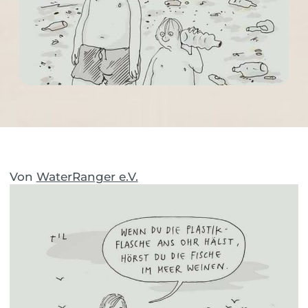
Von
WaterRanger e.V.