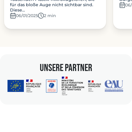
für das bloße Auge nicht sichtbar sind.
06/
Diese…
06/01/2025
Temps de lecture:
2 min
unsere Partner